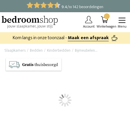
9.4
/
142 beoordelingen
10
Account
Winkelwagen
Menu
Kom langs in onze toonzaal -
Maak een afspraak
Slaapkamers
Bedden
Kinderbedden
Bijmeubelen
Opbergrek kindere