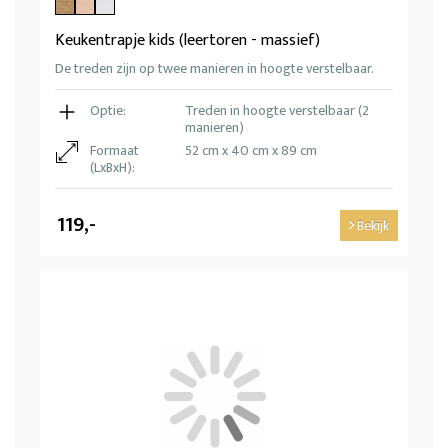
Keukentrapje kids (leertoren - massief)
De treden zijn op twee manieren in hoogte verstelbaar.
Optie:
Treden in hoogte verstelbaar (2
manieren)
Formaat
52 cm x 40 cm x 89 cm
(LxBxH):
119,-
Bekijk