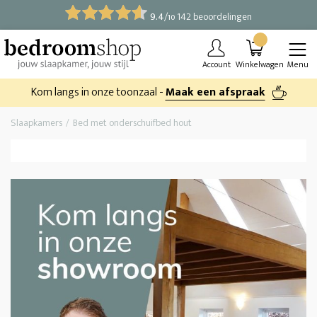
9.4
/
142 beoordelingen
10
Account
Winkelwagen
Menu
Kom langs in onze toonzaal -
Maak een afspraak
Slaapkamers
Bed met onderschuifbed hout