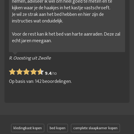
nemen, adviseer ik wel om heel goed te meten en te
kijken waar je de haakjes in het kastje vastschroeft.
Je wil ze strak aan het bed hebben en hier zijn de
instructies wat onduidelijk.
Voor de rest kan ik het bed van harte aanraden. Deze zal
echt jaren meegaan.
R. Ooosting uit Zwolle
9.4
/
10
Op basis van:
142
beoordelingen.
kledingkast kopen
bed kopen
complete slaapkamer kopen