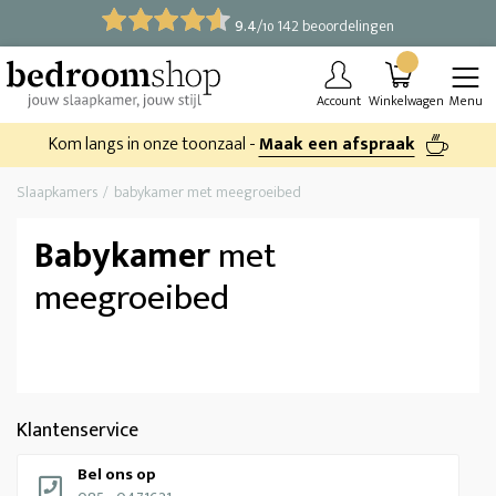
9.4
/
142 beoordelingen
10
Account
Winkelwagen
Menu
Kom langs in onze toonzaal -
Maak een afspraak
Slaapkamers
babykamer met meegroeibed
Babykamer
met
meegroeibed
Klantenservice
Bel ons op