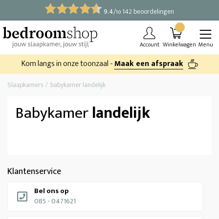
9.4
/
142 beoordelingen
10
Account
Winkelwagen
Menu
Kom langs in onze toonzaal -
Maak een afspraak
Slaapkamers
babykamer landelijk
Babykamer
landelijk
Klantenservice
Bel ons op
085 - 0471621