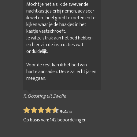
Mocht je net als ik de zwevende
nachtkastjes erbij nemen, adviseer
ik wel om heel goed te meten en te
kijken waar je de haakjes in het
kastje vastschroeft.
Je wil ze strak aan het bed hebben
en hier zijn de instructies wat
onduidelijk.
Voor de rest kan ik het bed van
harte aanraden. Deze zal echt jaren
meegaan.
R. Ooosting uit Zwolle
9.4
/
10
Op basis van:
142
beoordelingen.