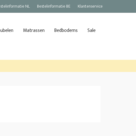
stelinformatie NL
Bestelinformatie BE
Klantenservice
eubelen
Matrassen
Bedbodems
Sale