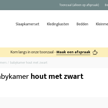
Toonzaal (alleen op afspraak)
Be
Slaapkamerset
Kledingkasten
Bedden
Kleinm
Kom langs in onze toonzaal -
Maak een afspraak
amers
babykamer hout met zwart
abykamer
hout met zwart