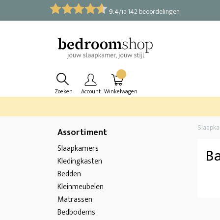
9.4
/
142 beoordelingen
10
Zoeken
Account
Winkelwagen
Slaapk
Assortiment
Slaapkamers
B
Kledingkasten
Bedden
Kleinmeubelen
Matrassen
Bedbodems