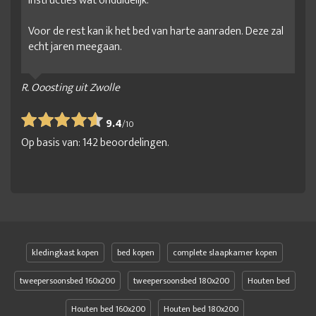
instructies wat onduidelijk.
Voor de rest kan ik het bed van harte aanraden. Deze zal
echt jaren meegaan.
R. Ooosting uit Zwolle
9.4
/
10
Op basis van:
142
beoordelingen.
kledingkast kopen
bed kopen
complete slaapkamer kopen
tweepersoonsbed 160x200
tweepersoonsbed 180x200
Houten bed
Houten bed 160x200
Houten bed 180x200