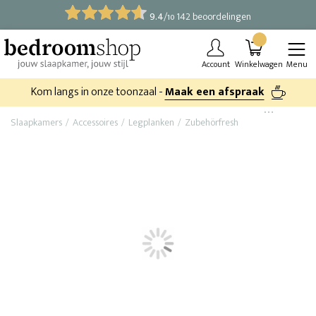
9.4
/
142 beoordelingen
10
Account
Winkelwagen
Menu
Kom langs in onze toonzaal -
Maak een afspraak
Slaapkamers
Accessoires
Legplanken
Zubehörfresh
2x legplank voor