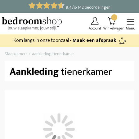
9.4
/
142 beoordelingen
10
Account
Winkelwagen
Menu
Kom langs in onze toonzaal -
Maak een afspraak
Slaapkamers
aankleding tienerkamer
Aankleding
tienerkamer