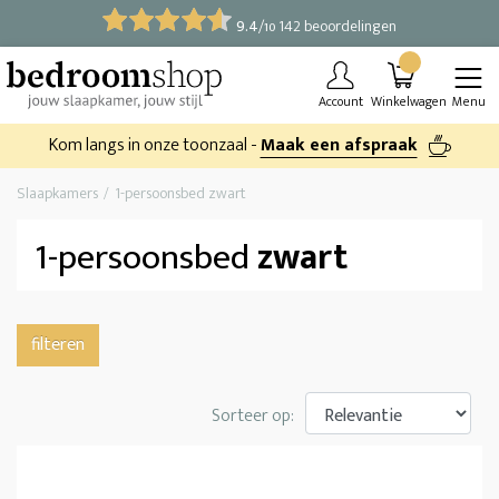
9.4
/
142 beoordelingen
10
Account
Winkelwagen
Menu
Kom langs in onze toonzaal -
Maak een afspraak
Slaapkamers
1-persoonsbed zwart
1-persoonsbed
zwart
filteren
Sorteer op: