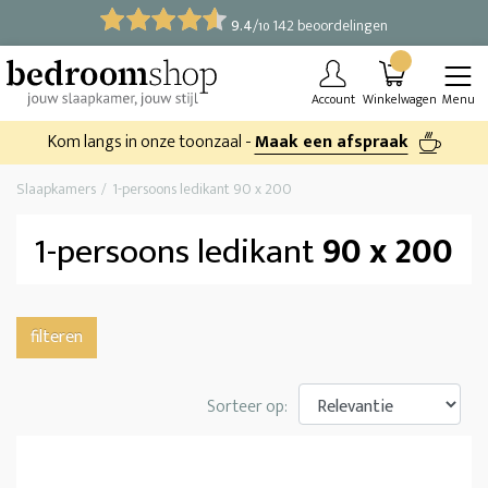
9.4
/
142 beoordelingen
10
Account
Winkelwagen
Menu
Kom langs in onze toonzaal -
Maak een afspraak
Slaapkamers
1-persoons ledikant 90 x 200
1-persoons ledikant
90 x 200
filteren
Sorteer op: