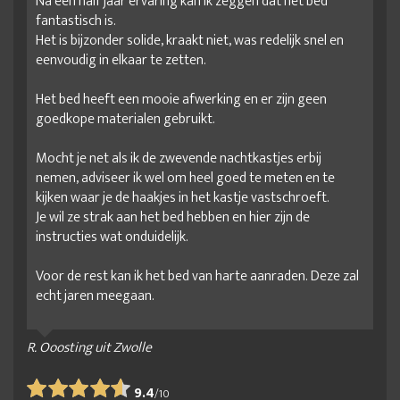
Na een half jaar ervaring kan ik zeggen dat het bed
fantastisch is.
Het is bijzonder solide, kraakt niet, was redelijk snel en
eenvoudig in elkaar te zetten.
Het bed heeft een mooie afwerking en er zijn geen
goedkope materialen gebruikt.
Mocht je net als ik de zwevende nachtkastjes erbij
nemen, adviseer ik wel om heel goed te meten en te
kijken waar je de haakjes in het kastje vastschroeft.
Je wil ze strak aan het bed hebben en hier zijn de
instructies wat onduidelijk.
Voor de rest kan ik het bed van harte aanraden. Deze zal
echt jaren meegaan.
R. Ooosting uit Zwolle
9.4
/
10