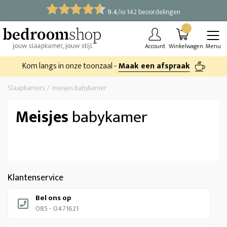
9.4
/
142 beoordelingen
10
Account
Winkelwagen
Menu
Kom langs in onze toonzaal -
Maak een afspraak
Slaapkamers
meisjes babykamer
Meisjes
babykamer
Klantenservice
Bel ons op
085 - 0471621