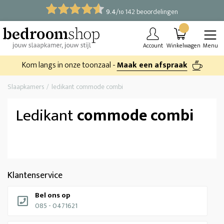
9.4
/
142 beoordelingen
10
Account
Winkelwagen
Menu
Kom langs in onze toonzaal -
Maak een afspraak
Slaapkamers
ledikant commode combi
Ledikant
commode combi
Klantenservice
Bel ons op
085 - 0471621