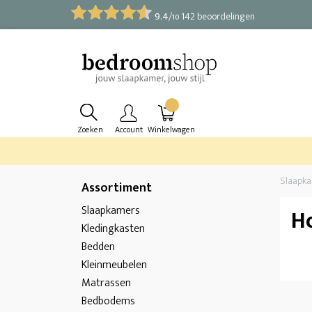
9.4
/
142 beoordelingen
10
Zoeken
Account
Winkelwagen
Slaapk
Assortiment
Slaapkamers
H
Kledingkasten
Bedden
Kleinmeubelen
Matrassen
Bedbodems