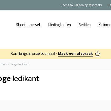
Toonzaal (alleen op afspraak)
Be
Slaapkamerset
Kledingkasten
Bedden
Kleinm
Kom langs in onze toonzaal -
Maak een afspraak
amers
hoge ledikant
oge
ledikant