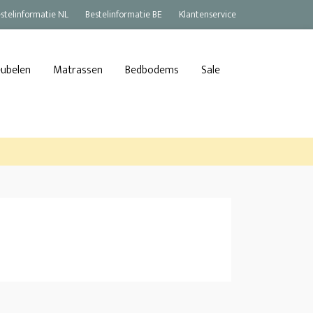
stelinformatie NL
Bestelinformatie BE
Klantenservice
eubelen
Matrassen
Bedbodems
Sale