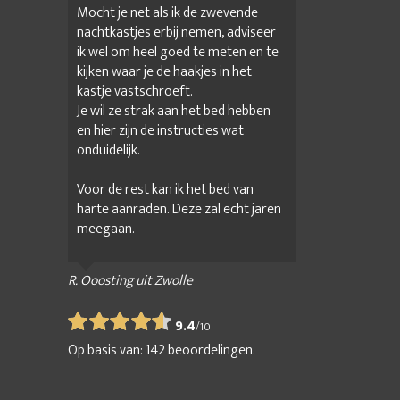
Mocht je net als ik de zwevende
nachtkastjes erbij nemen, adviseer
ik wel om heel goed te meten en te
kijken waar je de haakjes in het
kastje vastschroeft.
Je wil ze strak aan het bed hebben
en hier zijn de instructies wat
onduidelijk.
Voor de rest kan ik het bed van
harte aanraden. Deze zal echt jaren
meegaan.
R. Ooosting uit Zwolle
9.4
/
10
Op basis van:
142
beoordelingen.