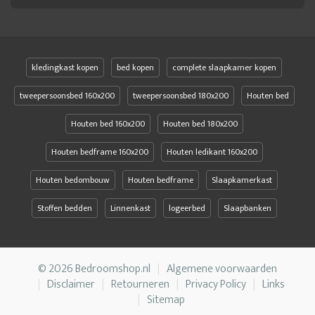
kledingkast kopen
bed kopen
complete slaapkamer kopen
tweepersoonsbed 160x200
tweepersoonsbed 180x200
Houten bed
Houten bed 160x200
Houten bed 180x200
Houten bedframe 160x200
Houten ledikant 160x200
Houten bedombouw
Houten bedframe
Slaapkamerkast
Stoffen bedden
Linnenkast
logeerbed
Slaapbanken
© 2026 Bedroomshop.nl
Algemene voorwaarden
Disclaimer
Retourneren
Privacy Policy
Links
Sitemap