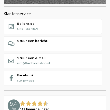
Klantenservice
Bel ons op
085 - 0471621
Stuur een bericht
Stuur een e-mail
info@bedroomshop.nl
Facebook
stel je vraag
9.4
/
10
142
beoordelingen.