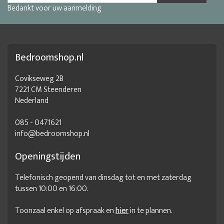
Bedankt voor uw aanmelding
Bedroomshop.nl
Covikseweg 2B
7221 CM Steenderen
Nederland
085 - 0471621
info@bedroomshop.nl
Openingstijden
Telefonisch geopend van dinsdag tot en met zaterdag
tussen 10:00 en 16:00.
Toonzaal enkel op afspraak en
hier
in te plannen.