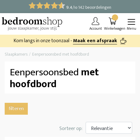
9.4
/
142 beoordelingen
10
Account
Winkelwagen
Menu
Kom langs in onze toonzaal -
Maak een afspraak
Slaapkamers
Eenpersoonsbed met hoofdbord
Eenpersoonsbed
met
hoofdbord
filteren
Sorteer op: