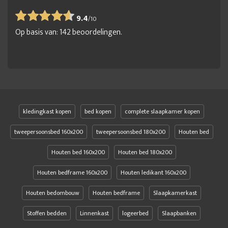
9.4
/
10
Op basis van:
142
beoordelingen.
kledingkast kopen
bed kopen
complete slaapkamer kopen
tweepersoonsbed 160x200
tweepersoonsbed 180x200
Houten bed
Houten bed 160x200
Houten bed 180x200
Houten bedframe 160x200
Houten ledikant 160x200
Houten bedombouw
Houten bedframe
Slaapkamerkast
Stoffen bedden
Linnenkast
logeerbed
Slaapbanken