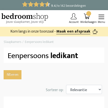
9.4
/
142 beoordelingen
10
Account
Winkelwagen
Menu
Kom langs in onze toonzaal -
Maak een afspraak
Slaapkamers
Eenpersoons ledikant
Eenpersoons
ledikant
filteren
Sorteer op: