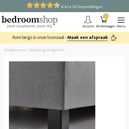
9.4
/
142 beoordelingen
10
Account
Winkelwagen
Menu
Kom langs in onze toonzaal -
Maak een afspraak
Slaapkamers
Boxspring-images.rtd