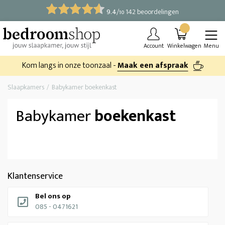
9.4
/
142 beoordelingen
10
Account
Winkelwagen
Menu
Kom langs in onze toonzaal -
Maak een afspraak
Slaapkamers
Babykamer boekenkast
Babykamer
boekenkast
Klantenservice
Bel ons op
085 - 0471621